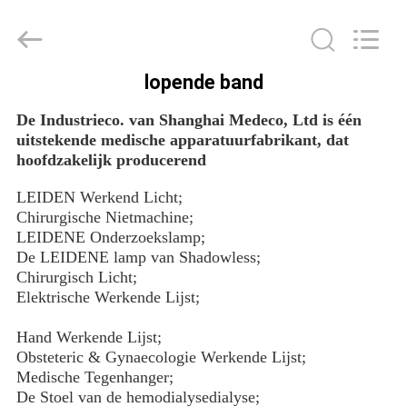
Co.,
Ltd.
All
Rights
Reserved.
Developed
by
lopende band
ECER
HUIS
De Industrieco. van Shanghai Medeco, Ltd is
één
uitstekende medische apparatuurfabrikant, dat
PRODUCTEN
hoofdzakelijk producerend
LEIDEN Werkend Licht;
ONGEVEER
Chirurgische Nietmachine;
LEIDENE Onderzoekslamp;
ONS
De LEIDENE lamp van Shadowless;
Chirurgisch Licht;
FABRIEKSREIS
Elektrische Werkende Lijst;
Hand Werkende Lijst;
KWALITEITSCONTROLE
Obsteteric & Gynaecologie Werkende Lijst;
Medische Tegenhanger;
De Stoel van de hemodialysedialyse;