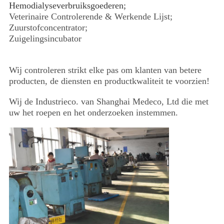
CONTACTEER
Hemodialyseverbruiksgoederen;
Veterinaire Controlerende & Werkende Lijst;
ONS
Zuurstofconcentrator;
Zuigelingsincubator
NIEUWS
Wij controleren strikt elke pas om klanten van betere
producten, de diensten en productkwaliteit te voorzien!
GEVALLEN
Wij de Industrieco. van Shanghai Medeco, Ltd die met
uw het roepen en het onderzoeken instemmen.
SITEMAP
PRIVACY
POLICY