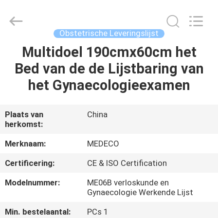
Co.,
Ltd.
All
Rights
Reserved.
Obstetrische Leveringslijst
Developed
by
Multidoel 190cmx60cm het
HUIS
ECER
Bed van de de Lijstbaring van
PRODUCTEN
het Gynaecologieexamen
ONGEVEER
Plaats van
China
herkomst:
ONS
Merknaam:
MEDECO
FABRIEKSREIS
Certificering:
CE & ISO Certification
Modelnummer:
ME06B verloskunde en
KWALITEITSCONTROLE
Gynaecologie Werkende Lijst
Min. bestelaantal:
PCs 1