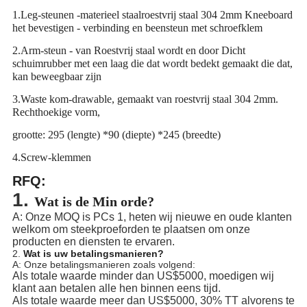
1.Leg-steunen -materieel staalroestvrij staal 304 2mm Kneeboard
het bevestigen - verbinding en beensteun met schroefklem
2.Arm-steun - van Roestvrij staal wordt en door Dicht
schuimrubber met een laag die dat wordt bedekt gemaakt die dat,
kan beweegbaar zijn
3.Waste kom-drawable, gemaakt van roestvrij staal 304 2mm.
Rechthoekige vorm,
grootte: 295 (lengte) *90 (diepte) *245 (breedte)
4.Screw-klemmen
RFQ:
1.
Wat is de Min orde?
A: Onze MOQ is PCs 1, heten wij nieuwe en oude klanten
welkom om steekproeforden te plaatsen om onze
producten en diensten te ervaren.
2.
Wat is uw betalingsmanieren?
A: Onze betalingsmanieren zoals volgend:
Als totale waarde minder dan US$5000, moedigen wij
klant aan betalen alle hen binnen eens tijd.
Als totale waarde meer dan US$5000, 30% TT alvorens te