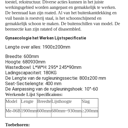
toestel, rekstructuur. Diverse acties kunnen in het juiste
werkingsgebied worden aangepast en gemakkelijk te werken.
De beenraad kan zijn roated. Al van het buitenkantdekking en
vuil bassin is roestvrij staal, is het schoonschijnend en
gemakkelijk schoon te maken. De buitenschillen van model. De
beensectie kan zijn ratated of disasembled.
Gynaecologie het Werken Lijstspecificatie
Lengte over alles: 1900±200mm
Breedte: 600mm
Hoogte: 680930mm
Wastedbowl: L*W*H: 295* 245*90mm
Ladingscapaciteit: 180KG
De Lengte van de rugleuningssectie: 800±200 mm
Seat-Sectielengte: 400 mm
De Aanpassing van de rugleuningshoek: 10°-60
Werkende Lijst Specificaions:
Model
Lengte
Breedte
Lijsthoogte
Slag
Me-06B
1900mm
600mm
680mm~930mm
≥200mm
Toebehoren: