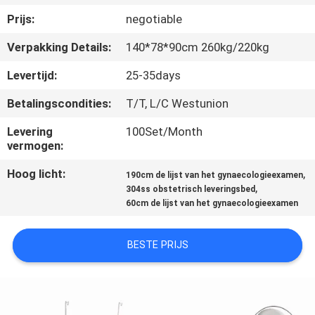
CONTACTEER
Prijs:
negotiable
ONS
Verpakking Details:
140*78*90cm 260kg/220kg
NIEUWS
Levertijd:
25-35days
Betalingscondities:
T/T, L/C Westunion
GEVALLEN
Levering
100Set/Month
vermogen:
SITEMAP
Hoog licht:
,
190cm de lijst van het gynaecologieexamen
,
304ss obstetrisch leveringsbed
60cm de lijst van het gynaecologieexamen
PRIVACY
POLICY
BESTE PRIJS