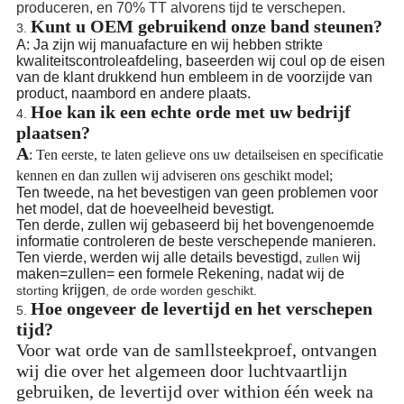
produceren, en 70% TT alvorens tijd te verschepen.
Kunt u OEM gebruikend onze band steunen?
3.
A: Ja zijn wij manuafacture en wij hebben strikte
kwaliteitscontroleafdeling, baseerden wij coul op de eisen
van de klant drukkend hun embleem in de voorzijde van
product, naambord en andere plaats.
Hoe kan ik een echte orde met uw bedrijf
4.
plaatsen?
A
: Ten eerste, te laten gelieve ons uw detailseisen en specificatie
kennen en dan zullen wij adviseren ons geschikt model;
Ten tweede, na het bevestigen van geen problemen voor
het model, dat de hoeveelheid bevestigt.
Ten derde, zullen wij gebaseerd bij het bovengenoemde
informatie controleren de beste verschepende manieren.
Ten vierde, werden wij alle details bevestigd,
wij
zullen
maken=zullen= een formele Rekening, nadat wij de
krijgen
storting
, de orde worden geschikt.
Hoe ongeveer de levertijd en het verschepen
5.
tijd?
Voor wat orde van de samllsteekproef, ontvangen
wij die over het algemeen door luchtvaartlijn
gebruiken, de levertijd over withion één week na