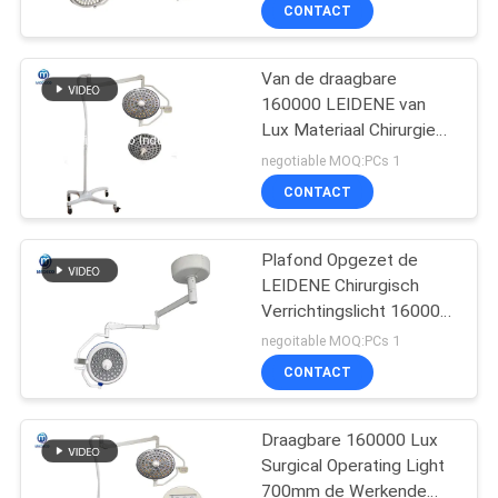
Licht Bolshadowless
CONTACTEER
CONTACT
ONS
Van de draagbare
160000 LEIDENE van
NIEUWS
Lux Materiaal Chirurgie
het Lichte Medische
negotiable MOQ:PCs 1
Verlichting
GEVALLEN
CONTACT
SITEMAP
Plafond Opgezet de
LEIDENE Chirurgisch
Verrichtingslicht 160000
PRIVACY
Lux van Shadowless
negoitable MOQ:PCs 1
POLICY
CONTACT
Draagbare 160000 Lux
Surgical Operating Light
700mm de Werkende