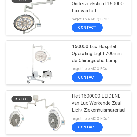
Onderzoekslicht 160000
Lux van het
ziekenhuisshadowless
negotiable MOQ:PCs 1
CONTACT
160000 Lux Hospital
Operating Light 700mm
de Chirurgische Lamp
van Shadowless
negotiable MOQ:PCs 1
CONTACT
Het 1600000 LEIDENE
van Lux Werkende Zaal
Licht Ziekenhuismateriaal
negotiable MOQ:PCs 1
CONTACT