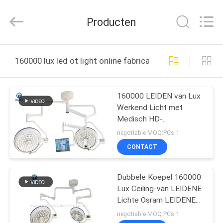
Co.,
Ltd.
All
Producten
Rights
Reserved.
Developed
by
HUIS
ECER
160000 lux led ot light online fabricage
PRODUCTEN
160000 LEIDEN van Lux
Werkend Licht met
ONGEVEER
Medisch HD-
ONS
Camerasysteem en Ce
negotiable MOQ:PCs 1
CONTACT
FABRIEKSREIS
Dubbele Koepel 160000
Lux Ceiling-van LEIDENE
KWALITEITSCONTROLE
Lichte Osram LEIDENE
van OT het Chirurgische
negotiable MOQ:PCs 1