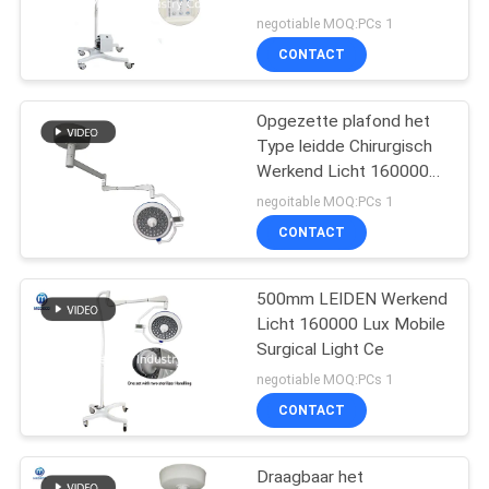
Lamp van Shadowless
negotiable MOQ:PCs 1
CONTACT
Opgezette plafond het
Type leidde Chirurgisch
Werkend Licht 160000
Lux van Shadowless
negoitable MOQ:PCs 1
CONTACT
500mm LEIDEN Werkend
Licht 160000 Lux Mobile
Surgical Light Ce
negotiable MOQ:PCs 1
CONTACT
Draagbaar het