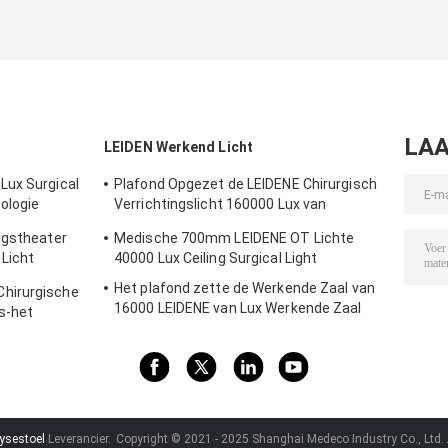
LAA
LEIDEN Werkend Licht
Lux Surgical
Plafond Opgezet de LEIDENE Chirurgisch
ologie
Verrichtingslicht 160000 Lux van
ht
Shadowless
ngstheater
Medische 700mm LEIDENE OT Lichte
 Licht
40000 Lux Ceiling Surgical Light
Het plafond zette de Werkende Zaal van
hirurgische
16000 LEIDENE van Lux Werkende Zaal
s-het
Lichte Shadowless Lamp op
ysestoel
Leverancier.
Copyright © 2021 - 2025 Shanghai Medeco Industry Co., Ltd. 