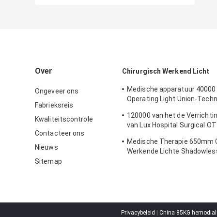
Over
Chirurgisch Werkend Licht
Medische apparatuur 40000 
Ongeveer ons
Operating Light Union-Techn
Fabrieksreis
500mm Dubbel Koepelot Lic
120000 van het de Verrichti
Kwaliteitscontrole
van Lux Hospital Surgical OT
Contacteer ons
Geleide Lichten ISO13485
Medische Therapie 650mm C
Nieuws
Werkende Lichte Shadowles
Ziekenhuislamp
Sitemap
Privacybeleid
|
China 85KG hemodial