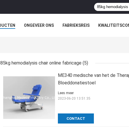
DUCTEN
ONGEVEER ONS
FABRIEKSREIS
KWALITEITSCO
85kg hemodialysis chair online fabricage
(5)
ME340 medische van het de Therap
Bloeddonatiestoel
Lees meer
2023-06-20 13:51:35
CONTACT