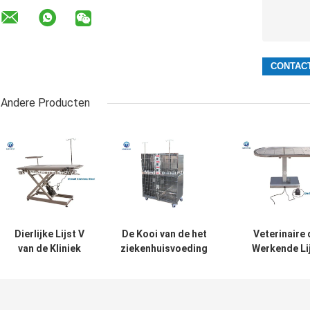
Andere Producten
Dierlijke Lijst V
De Kooi van de het
Veterinaire 
van de Kliniek
ziekenhuisvoeding
Werkende Li
Veterinaire
met Bewogen
Elektrisch
Behandeling
Remwiel en
Opheffende L
Thermostatisch
automatisch
1200X600X750c
Type
Gesloten
de