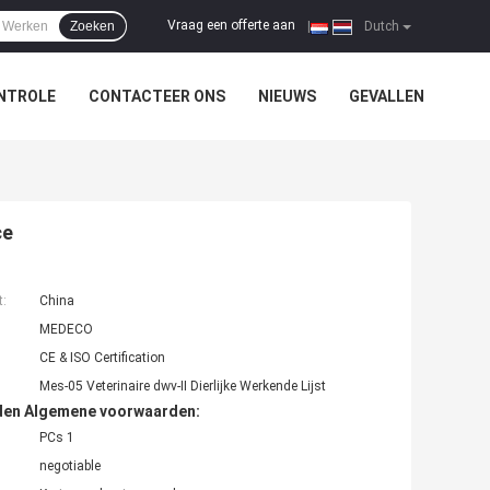
Vraag een offerte aan
Zoeken
|
Dutch
NTROLE
CONTACTEER ONS
NIEUWS
GEVALLEN
ce
t:
China
MEDECO
CE & ISO Certification
Mes-05 Veterinaire dwv-II Dierlijke Werkende Lijst
den Algemene voorwaarden:
PCs 1
negotiable