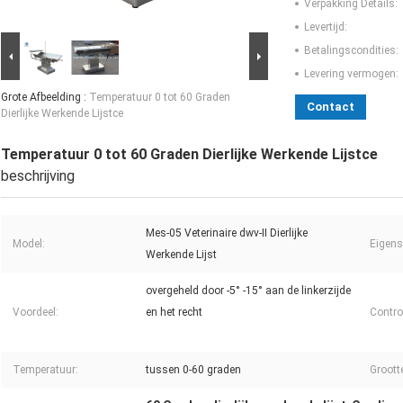
Verpakking Details:
Levertijd:
Betalingscondities:
Levering vermogen:
Grote Afbeelding :
Temperatuur 0 tot 60 Graden
Contact
Dierlijke Werkende Lijstce
Temperatuur 0 tot 60 Graden Dierlijke Werkende Lijstce
beschrijving
Mes-05 Veterinaire dwv-II Dierlijke
Model:
Eigens
Werkende Lijst
overgeheld door -5° -15° aan de linkerzijde
Voordeel:
en het recht
Contro
Temperatuur:
tussen 0-60 graden
Groott