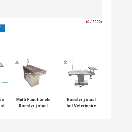
(
0
/ 3000)
de
Multi Functionele
Roestvrij staal
jst
Roestvrij staal
het Veterinaire
e
Dierlijke
Werkende Lijst
ijst
Chirurgische Lijst
Thermostatische
m van
met Twee
Bidirectionele
Waterafzet
Overhellen