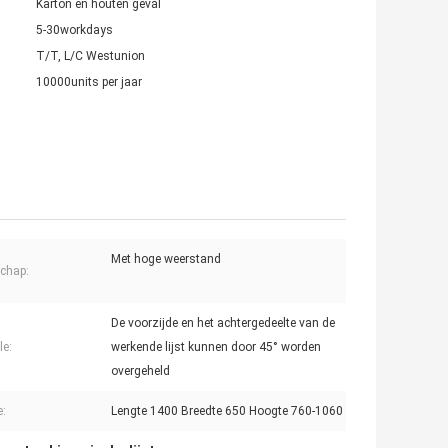
Karton en houten geval
5-30workdays
T/T, L/C Westunion
10000units per jaar
Met hoge weerstand
chap:
De voorzijde en het achtergedeelte van de
le:
werkende lijst kunnen door 45° worden
overgeheld
e:
Lengte 1400 Breedte 650 Hoogte 760-1060