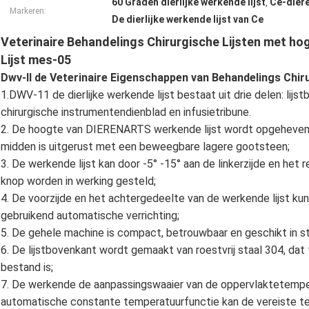
60 Graden dierlijke werkende lijst
Ce-diere
,
Markeren:
De dierlijke werkende lijst van Ce
Veterinaire Behandelings Chirurgische Lijsten met ho
Lijst mes-05
Dwv-II de Veterinaire Eigenschappen van Behandelings Chiru
1.DWV-11 de dierlijke werkende lijst bestaat uit drie delen: lijs
chirurgische instrumentendienblad en infusietribune.
2. De hoogte van DIERENARTS werkende lijst wordt opgeheven e
midden is uitgerust met een beweegbare lagere gootsteen;
3. De werkende lijst kan door -5° -15° aan de linkerzijde en he
knop worden in werking gesteld;
4. De voorzijde en het achtergedeelte van de werkende lijst ku
gebruikend automatische verrichting;
5. De gehele machine is compact, betrouwbaar en geschikt in stru
6. De lijstbovenkant wordt gemaakt van roestvrij staal 304, dat
bestand is;
7. De werkende de aanpassingswaaier van de oppervlaktetemper
automatische constante temperatuurfunctie kan de vereiste te