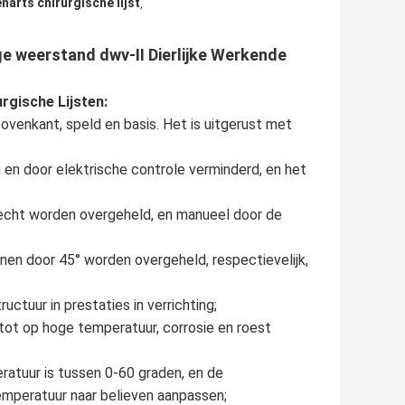
narts chirurgische lijst
,
ge weerstand dwv-II Dierlijke Werkende
rgische Lijsten:
tbovenkant, speld en basis. Het is uitgerust met
n door elektrische controle verminderd, en het
t recht worden overgeheld, en manueel door de
nnen door 45° worden overgeheld, respectievelijk,
ctuur in prestaties in verrichting;
 tot op hoge temperatuur, corrosie en roest
atuur is tussen 0-60 graden, en de
mperatuur naar believen aanpassen;